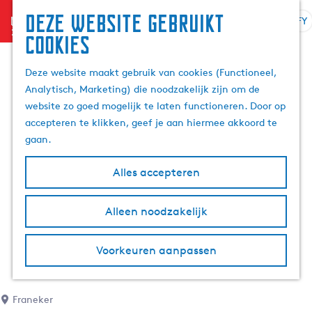
Deze website gebruikt
menu
FY
S
Z
cookies
G
e
o
a
l
e
Deze website maakt gebruik van cookies (Functioneel,
n
e
k
Analytisch, Marketing) die noodzakelijk zijn om de
a
k
e
website zo goed mogelijk te laten functioneren. Door op
a
t
n
accepteren te klikken, geef je aan hiermee akkoord te
r
e
gaan.
d
a
e
r
Alles accepteren
h
j
o
e
m
Alleen noodzakelijk
t
e
a
p
a
Voorkeuren aanpassen
a
l
g
A
e
k
Franeker
t