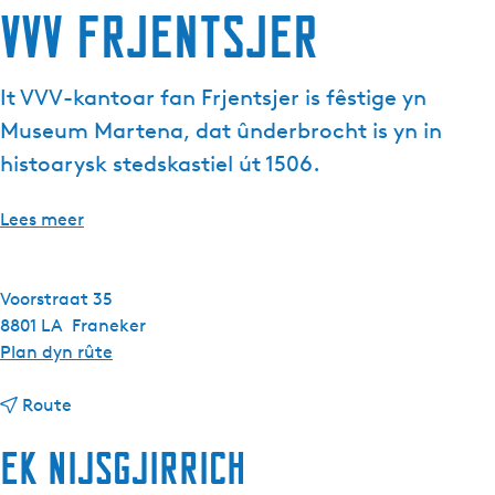
VVV Frjentsjer
u
e
l
It VVV-kantoar fan Frjentsjer is fêstige yn
e
Museum Martena, dat ûnderbrocht is yn in
t
a
histoarysk stedskastiel út 1506.
a
l
Lees meer
:
F
r
Voorstraat 35
y
8801 LA
Franeker
s
n
Plan dyn rûte
k
a
n
a
Route
a
r
Ek nijsgjirrich
a
V
r
V