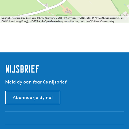
Leaflet
|
Powered by Esri | Esri, HERE, Garmin, USGS, Intermap, INCREMENT P, NRCAN, Esri Japan, METI,
Esri China (Hong Kong), NOSTRA, © OpenStreetMap contributors, and the GIS User Community
nijsbrief
Meld dy oan foar ús nijsbrief
Abonnearje dy no!