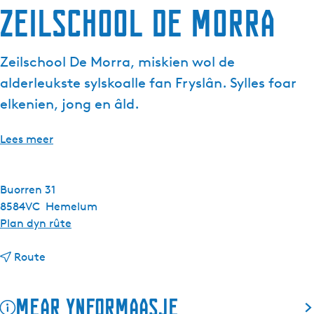
Zeilschool De Morra
Zeilschool De Morra, miskien wol de
alderleukste sylskoalle fan Fryslân. Sylles foar
elkenien, jong en âld.
Lees meer
Buorren 31
8584VC
Hemelum
n
Plan dyn rûte
a
n
a
Route
a
r
a
Z
Mear ynformaasje
r
e