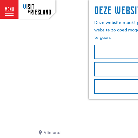
Deze websi
menu
G
Deze website maakt g
a
website zo goed moge
n
te gaan.
a
a
r
d
e
h
o
m
e
p
a
g
e
Vlieland