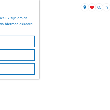
FY
S
Z
e
kelijk zijn om de
o
l
 aan hiermee akkoord
e
e
k
k
e
t
n
e
a
r
j
e
t
a
a
l
A
k
t