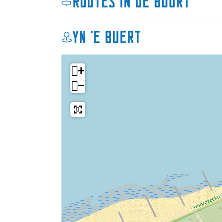
Routes in de buurt
H
r
e
b
r
e
Yn 'e buert
b
r
e
g
r
h
+
g
v
−
h
a
v
n
a
F
n
l
F
i
l
e
i
l
e
a
l
n
a
t
n
t