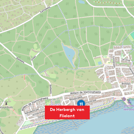
B
r
De Herbergh van
a
Flielant
v
o
u