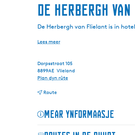
De Herbergh van 
De Herbergh van Flielant is in hote
Lees meer
Dorpsstraat 105
8899AE
Vlieland
n
Plan dyn rûte
a
n
a
Route
a
r
a
D
Mear ynformaasje
r
e
D
H
e
e