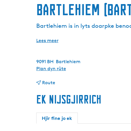
Bartlehiem (Bar
Bartlehiem is in lyts doarpke ben
Lees meer
9091 BH
Bartlehiem
n
Plan dyn rûte
a
n
a
Route
a
r
Ek nijsgjirrich
a
B
r
a
B
r
a
t
Hjir fine jo ek
r
l