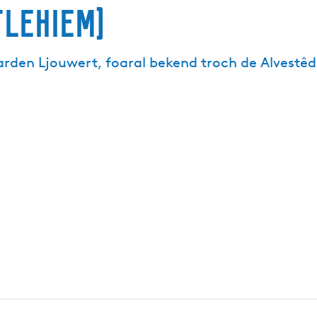
tlehiem)
oarden Ljouwert, foaral bekend troch de Alvestê