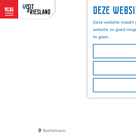
Deze websi
menu
G
Deze website maakt g
a
website zo goed moge
n
te gaan.
a
a
r
d
e
h
o
m
e
p
a
g
e
Bartlehiem