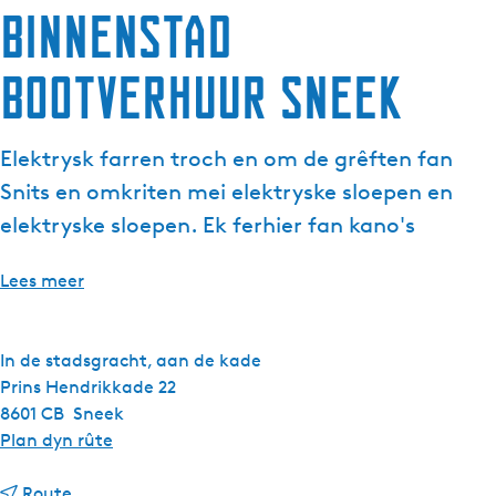
Binnenstad
Bootverhuur Sneek
Elektrysk farren troch en om de grêften fan
Snits en omkriten mei elektryske sloepen en
elektryske sloepen. Ek ferhier fan kano's
Lees meer
In de stadsgracht, aan de kade
Prins Hendrikkade 22
8601 CB
Sneek
n
Plan dyn rûte
a
n
a
Route