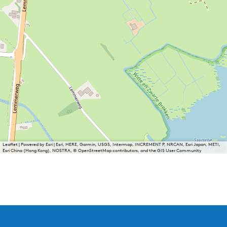
Leaflet
|
Powered by Esri | Esri, HERE, Garmin, USGS, Intermap, INCREMENT P, NRCAN, Esri Japan, METI,
Esri China (Hong Kong), NOSTRA, © OpenStreetMap contributors, and the GIS User Community