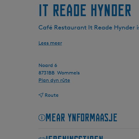
It Reade Hynder
Café Restaurant It Reade Hynder is 
Lees meer
Noard 6
8731BB
Wommels
n
Plan dyn rûte
a
n
a
Route
a
r
a
I
Mear ynformaasje
r
t
I
R
t
e