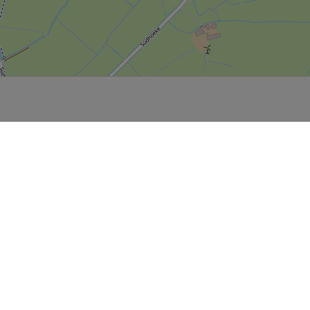
P, NRCAN, Esri Japan, METI, Esri China (Hong Kong), NOSTRA, © OpenStreetMap contributors, and the GIS 