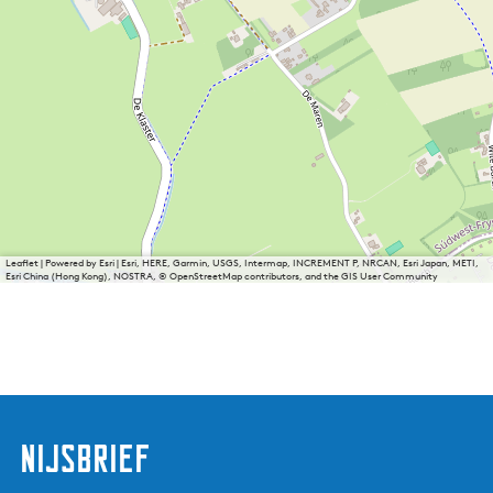
Leaflet
|
Powered by Esri | Esri, HERE, Garmin, USGS, Intermap, INCREMENT P, NRCAN, Esri Japan, METI,
Esri China (Hong Kong), NOSTRA, © OpenStreetMap contributors, and the GIS User Community
nijsbrief