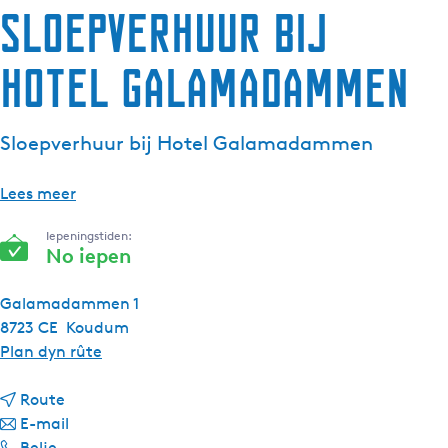
Sloepverhuur bij
Hotel Galamadammen
Sloepverhuur bij Hotel Galamadammen
Lees meer
Iepeningstiden:
No iepen
Galamadammen 1
8723 CE
Koudum
n
Plan dyn rûte
a
n
a
Route
a
n
r
E-mail
S
a
a
S
Belje