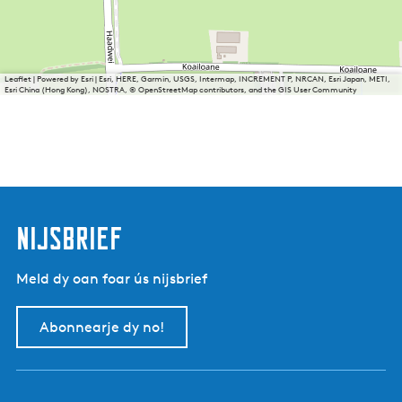
Leaflet
|
Powered by Esri | Esri, HERE, Garmin, USGS, Intermap, INCREMENT P, NRCAN, Esri Japan, METI,
Esri China (Hong Kong), NOSTRA, © OpenStreetMap contributors, and the GIS User Community
nijsbrief
Meld dy oan foar ús nijsbrief
Abonnearje dy no!