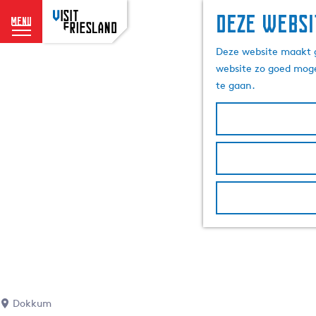
Deze websi
menu
G
Deze website maakt g
a
website zo goed moge
n
te gaan.
a
a
r
d
e
h
o
m
e
p
a
g
e
Dokkum