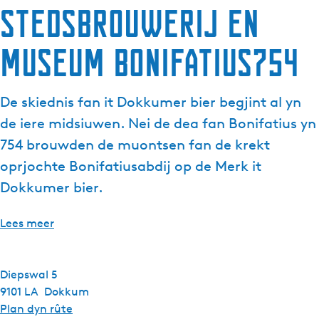
Stedsbrouwerij en
museum Bonifatius754
De skiednis fan it Dokkumer bier begjint al yn
de iere midsiuwen. Nei de dea fan Bonifatius yn
754 brouwden de muontsen fan de krekt
oprjochte Bonifatiusabdij op de Merk it
Dokkumer bier.
Lees meer
Diepswal 5
9101 LA
Dokkum
n
Plan dyn rûte