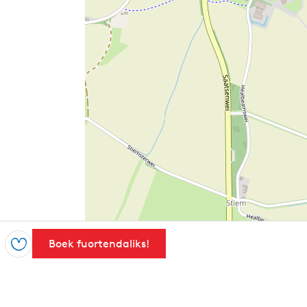
Boek fuortendaliks!
Foegje ta as favoryt