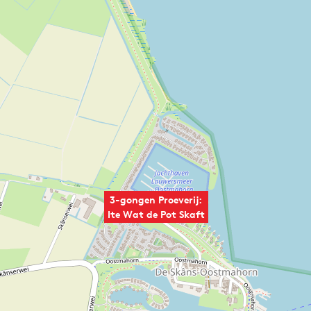
3-gongen Proeverij:
Ite Wat de Pot Skaft