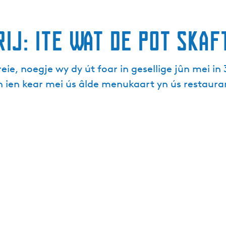
ij: Ite Wat de Pot Skaf
reie, noegje wy dy út foar in gesellige jûn mei
h ien kear mei ús âlde menukaart yn ús restaura