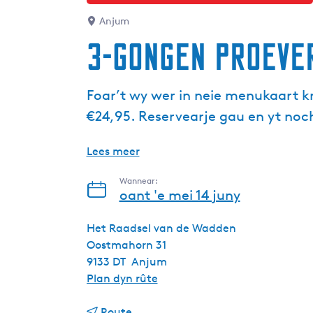
Anjum
3-gongen Proever
Foar’t wy wer in neie menukaart k
€24,95. Reservearje gau en yt noc
Lees meer
Wannear:
oant 'e mei 14 juny
Het Raadsel van de Wadden
Oostmahorn 31
9133 DT
Anjum
n
Plan dyn rûte
a
n
a
Route