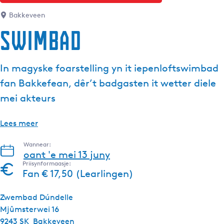
u
Bakkeveen
e
Swimbad
l
e
t
In magyske foarstelling yn it iepenloftswimbad
a
fan Bakkefean, dêr’t badgasten it wetter diele
a
l
mei akteurs
:
F
Lees meer
r
y
Wannear:
oant 'e mei 13 juny
s
Priisynformaasje:
k
Fan € 17,50 (Learlingen)
Zwembad Dúndelle
Mjûmsterwei 16
9243 SK
Bakkeveen