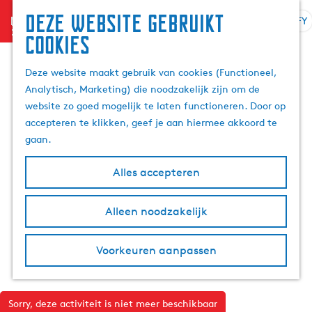
Deze website gebruikt
menu
FY
S
Z
cookies
G
e
o
a
l
e
Deze website maakt gebruik van cookies (Functioneel,
n
e
k
Analytisch, Marketing) die noodzakelijk zijn om de
a
k
e
website zo goed mogelijk te laten functioneren. Door op
a
t
n
accepteren te klikken, geef je aan hiermee akkoord te
r
e
gaan.
d
a
e
r
Alles accepteren
h
j
o
e
m
Alleen noodzakelijk
t
e
a
p
a
Voorkeuren aanpassen
a
l
g
A
e
k
Sorry, deze activiteit is niet meer beschikbaar
t