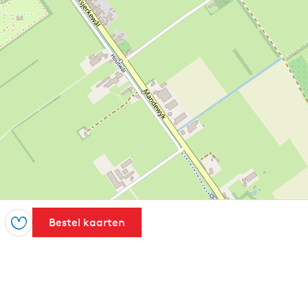
Bestel kaarten
Foegje ta as favoryt