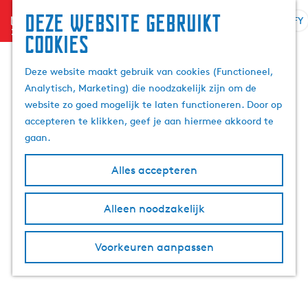
Deze website gebruikt
menu
FY
S
Z
cookies
G
e
o
a
l
e
Deze website maakt gebruik van cookies (Functioneel,
n
e
k
Analytisch, Marketing) die noodzakelijk zijn om de
a
k
e
website zo goed mogelijk te laten functioneren. Door op
a
t
n
accepteren te klikken, geef je aan hiermee akkoord te
r
e
gaan.
d
a
e
r
Alles accepteren
h
j
o
e
m
Alleen noodzakelijk
t
e
a
p
a
Voorkeuren aanpassen
a
l
g
A
e
k
t