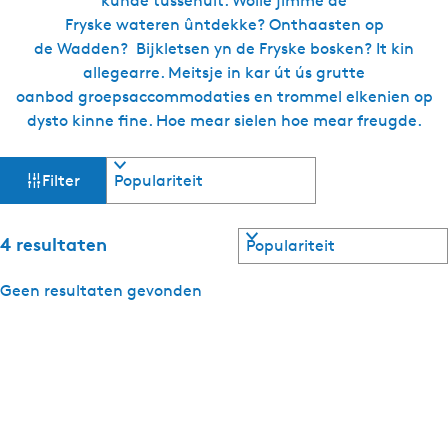
kunde tussenuit. Wolle jimme de
Fryske wateren ûntdekke? Onthaasten op
de Wadden? Bijkletsen yn de Fryske bosken? It kin
allegearre. Meitsje in kar út ús grutte
oanbod groepsaccommodaties en trommel elkenien op
dysto kinne fine. Hoe mear sielen hoe mear freugde.
W
S
Filter
o
a
r
t
S
4 resultaten
t
e
o
a
r
s
Geen resultaten gevonden
r
t
j
e
i
e
a
o
r
k
p
j
:
e
e
o