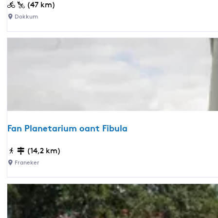
t
S
(47 km)
t
Dokkum
o
e
p
a
r
o
u
t
e
Fan Planetarium oant Fibula
F
(14,2 km)
a
Franeker
n
P
l
a