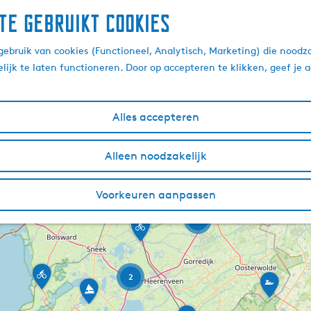
te gebruikt cookies
ebruik van cookies (Functioneel, Analytisch, Marketing) die noodza
lijk te laten functioneren. Door op accepteren te klikken, geef je
Alles accepteren
2
2
Alleen noodzakelijk
5
2
3
Voorkeuren aanpassen
2
D
e
8
v
B
a
2
T
r
W
n
u
e
o
G
r
k
u
r
L