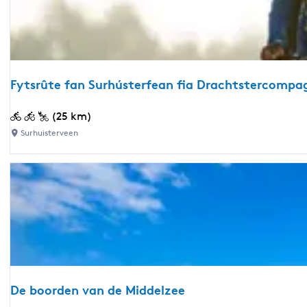
e
r
s
Fytsrûte fan Surhústerfean fia Drachtstercompa
F
(25 km)
y
Surhuisterveen
t
s
r
û
t
e
f
a
n
De boorden van de Middelzee
S