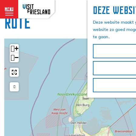
Deze websi
menu
Rûte
G
Deze website maakt g
a
website zo goed moge
n
te gaan.
a
a
+
r
−
d
e
h
o
m
e
p
a
g
e