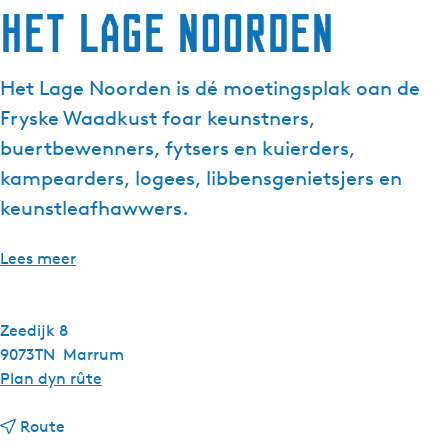
Het Lage Noorden
Het Lage Noorden is dé moetingsplak oan de
Fryske Waadkust foar keunstners,
buertbewenners, fytsers en kuierders,
kampearders, logees, libbensgenietsjers en
keunstleafhawwers.
Lees meer
Zeedijk 8
9073TN
Marrum
n
Plan dyn rûte
a
n
a
Route