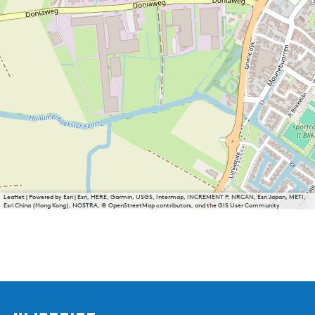
Leaflet
|
Powered by Esri | Esri, HERE, Garmin, USGS, Intermap, INCREMENT P, NRCAN, Esri Japan, METI,
Esri China (Hong Kong), NOSTRA, © OpenStreetMap contributors, and the GIS User Community