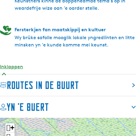
Keunstners kinne de boppeneamde tema’s op in
weardefrije wize oan ’e oarder stelle.
Fersterkjen fan maatskippij en kultuer
Wy brûke safolle mooglik lokale yngrediïnten en litte
minsken yn ’e kunde komme mei keunst.
Inklappen
Routes in de buurt
Yn 'e buert
+