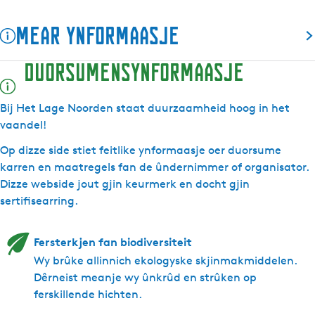
a
r
a
H
Mear ynformaasje
r
e
H
t
Duorsumensynformaasje
e
L
t
a
L
g
Bij Het Lage Noorden staat duurzaamheid hoog in het
a
e
vaandel!
g
N
Op dizze side stiet feitlike ynformaasje oer duorsume
e
o
karren en maatregels fan de ûndernimmer of organisator.
N
o
Dizze webside jout gjin keurmerk en docht gjin
o
r
sertifisearring.
o
d
r
e
d
n
Fersterkjen fan biodiversiteit
e
Wy brûke allinnich ekologyske skjinmakmiddelen.
n
Dêrneist meanje wy ûnkrûd en strûken op
ferskillende hichten.