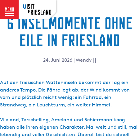
menu
6 Inselmomente ohne
G
e
h
Eile in Friesland
e
n
S
24. Juni 2026
|
Wendy
|
|
i
e
z
Auf den friesischen Watteninseln bekommt der Tag ein
u
anderes Tempo. Die Fähre legt ab, der Wind kommt von
r
vorn und plötzlich reicht wenig: ein Fahrrad, ein
H
Strandweg, ein Leuchtturm, ein weiter Himmel.
o
m
Vlieland, Terschelling, Ameland und Schiermonnikoog
e
haben alle ihren eigenen Charakter. Mal weit und still, mal
p
lebendig und voller Geschichten. Überall bist du schnell
a