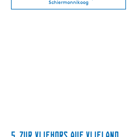
Schiermonnikoog
5. Zur Vliehors auf Vlieland