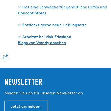
✅ Hat eine Schwäche für gemütliche Cafés und
Concept Stores
✅ Entdeckt gerne neue Lieblingsorte
✅ Arbeitet bei Visit Friesland
Blogs von Wendy ansehen
T
e
i
l
Newsletter
e
n
Melden Sie sich für unseren Newsletter an
Jetzt anmelden!