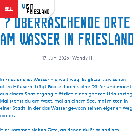
menu
7 überraschende Orte
G
e
h
am Wasser in Friesland
e
n
S
17. Juni 2026
|
Wendy
|
|
i
e
z
In Friesland ist Wasser nie weit weg. Es glitzert zwischen
u
alten Häusern, trägt Boote durch kleine Dörfer und macht
r
aus einem Spaziergang plötzlich einen ganzen Urlaubstag.
H
Mal stehst du am Watt, mal an einem See, mal mitten in
o
einer Stadt, in der das Wasser gewoon seinen eigenen Weg
m
nimmt.
e
p
Hier kommen sieben Orte, an denen du Friesland am
a