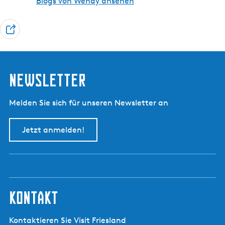
Blogs von Wendy ansehen
T
e
i
l
Newsletter
e
n
Melden Sie sich für unseren Newsletter an
Jetzt anmelden!
kontakt
Kontaktieren Sie Visit Friesland