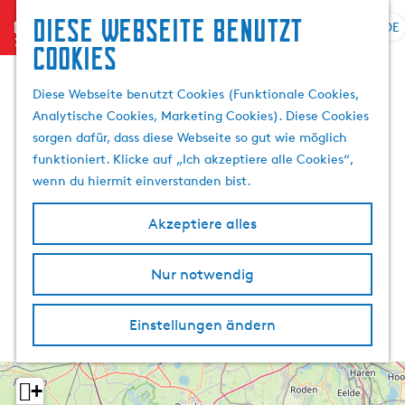
Diese Webseite benutzt
menu
DE
S
S
Cookies
G
p
u
e
r
c
Diese Webseite benutzt Cookies (Funktionale Cookies,
h
a
h
Analytische Cookies, Marketing Cookies). Diese Cookies
e
c
e
sorgen dafür, dass diese Webseite so gut wie möglich
n
h
n
funktioniert. Klicke auf „Ich akzeptiere alle Cookies“,
S
e
wenn du hiermit einverstanden bist.
i
a
e
u
Akzeptiere alles
z
s
u
w
r
Nur notwendig
ä
H
h
o
l
Einstellungen ändern
m
e
e
n
p
A
+
a
k