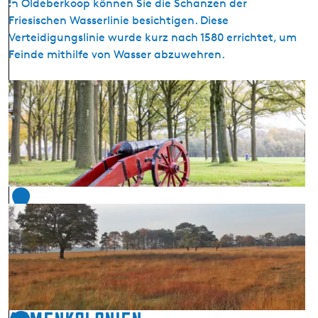
In Oldeberkoop können Sie die Schanzen der
7
Friesischen Wasserlinie besichtigen. Diese
Verteidigungslinie wurde kurz nach 1580 errichtet, um
Feinde mithilfe von Wasser abzuwehren.
D
i
e
F
r
i
e
1
s
8
i
s
c
h
e
W