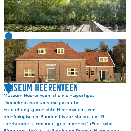
t
u
r
s
c
1
h
2
u
t
z
g
e
b
Museum Heerenveen
1
i
Museum Heerenveen ist ein einzigartiges
e
3
Doppelmuseum über die gesamte
t
Entstehungsgeschichte Heerenveens, von
D
archäologischen Funden bis zur Malerei des 19.
e
Jahrhunderts, von den „grietmannen“ (Friesische
D
Bürgermeister) bis zu Ferdinand Domela Nieuwenhuis.