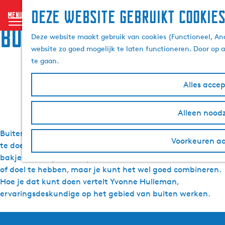
Deze website gebruikt cookie
menu
Buitenwerkambassadeu
G
Deze website maakt gebruik van cookies (Functioneel, Ana
a
website zo goed mogelijk te laten functioneren. Door op 
n
r Yvonne vertelt
te gaan.
a
a
Alles acce
r
11 september 2024
|
Wendy
|
|
d
Alleen noodz
e
h
Buiten zijn maakt je veerkrachtig. Je hoeft niet per se iets
o
Voorkeuren a
te doen: ga lummelen, een goed gesprek voeren of een
m
bakje koffie op de stoep drinken. Niet alles hoeft een nut
e
of doel te hebben, maar je kunt het wel goed combineren.
p
Hoe je dat kunt doen vertelt Yvonne Hulleman,
a
ervaringsdeskundige op het gebied van buiten werken.
g
e