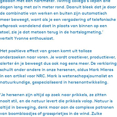
gedaan met een hartmeter. Twintig collega’s liepen drie
dagen lang met zo’n meter rond. Daaruit bleek dat je door
de combinatie van werken en buiten zijn automatisch
meer beweegt, want als je een vergadering of telefonische
afspraak wandelend doet in plaats van binnen op een
stoel, zie je dat meteen terug in de hartslagmeting,’
vertelt Yvonne enthousiast.
Het positieve effect van groen komt uit talloze
onderzoeken naar voren. Je wordt creatiever, productiever,
alerter én je beweegt dus ook nog eens meer. De verklaring
schuilt onder andere in onze hersenen, aldus Mark Mieras
in een artikel voor NRC. Mark is wetenschapsjournalist en
natuurkundige, gespecialiseerd in hersenontwikkeling.
‘Je hersenen zijn altijd op zoek naar prikkels, ze zitten
nooit stil, en de natuur levert die prikkels volop. Natuur is
altijd in beweging, denk maar aan de complexe patronen
van boomblaadjes of grassprietjes in de wind. Zulke