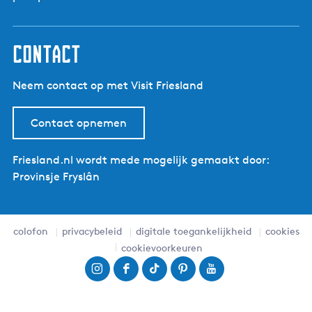
contact
Neem contact op met Visit Friesland
Contact opnemen
Friesland.nl wordt mede mogelijk gemaakt door:
Provinsje Fryslân
colofon
privacybeleid
digitale toegankelijkheid
cookies
cookievoorkeuren
I
F
T
P
Y
n
a
i
i
o
s
c
k
n
u