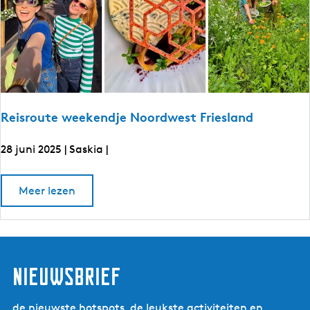
L
L
e
e
e
u
e
w
u
a
r
w
d
a
e
n
r
Reisroute weekendje Noordwest Friesland
d
e
28 juni 2025
|
Saskia
|
n
R
o
Meer lezen
e
v
e
i
r
s
R
e
r
i
o
s
nieuwsbrief
r
u
o
t
u
de nieuwste hotspots, de leukste activiteiten en