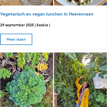
w
d
o
e
n
r
Vegetarisch en vegan lunchen in Heerenveen
o
d
p
j
e
29 september 2025
|
Saskia
|
e
n
p
r
o
V
i
o
Meer lezen
p
v
e
v
é
j
e
g
-
r
e
e
e
V
i
p
e
t
l
g
r
a
a
e
n
i
t
r
d
a
v
i
i
r
n
é
i
s
F
s
-
r
c
c
i
e
h
h
e
e
i
s
e
n
l
l
v
n
a