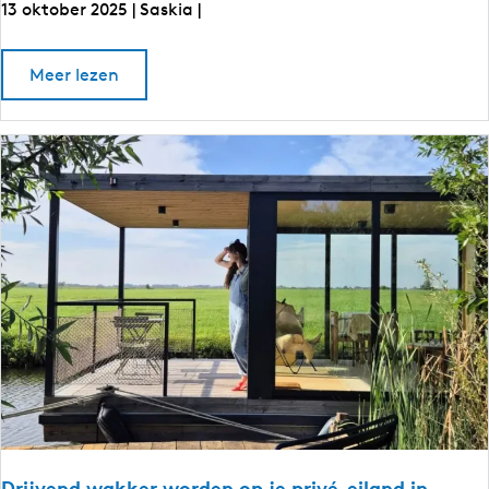
13 oktober 2025
|
Saskia
|
D
o
Meer lezen
u
v
e
u
r
r
D
u
z
u
a
r
z
a
a
m
a
m
s
s
h
h
o
o
p
p
p
e
p
n
e
i
n
n
S
i
n
e
n
Drijvend wakker worden op je privé-eiland in