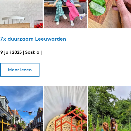
h
o
n
f
o
D
v
f
e
e
S
D
t
e
e
r
n
u
S
7x duurzaam Leeuwarden
i
t
k
r
r
9 juli 2025
|
Saskia
|
o
u
v
e
i
7
r
o
Meer lezen
k
x
v
r
e
d
r
o
u
7
v
x
u
d
e
r
u
r
u
z
r
a
z
a
a
a
m
m