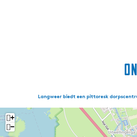
On
Langweer biedt een pittoresk dorpscentru
+
−