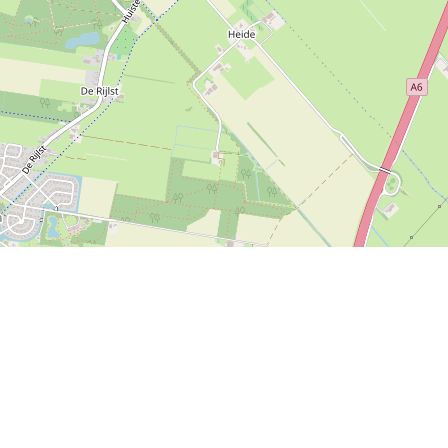
watersportmogelijkheden. Het historische
n en nabijgelegen Friese meren maken