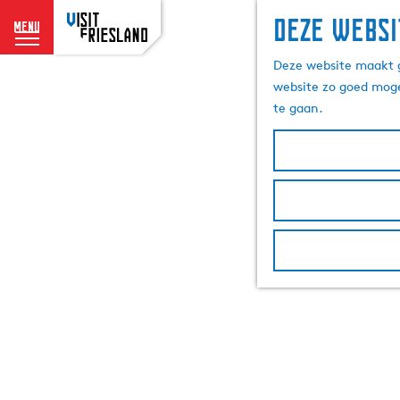
Deze websi
menu
G
Deze website maakt g
a
website zo goed moge
n
te gaan.
a
a
r
d
e
h
o
m
e
p
a
g
e