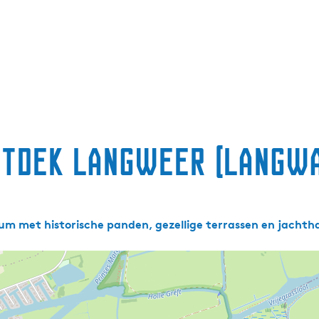
tdek Langweer (langw
m met historische panden, gezellige terrassen en jachth