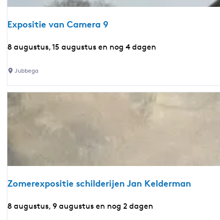
:
e
Expositie van Camera 9
E
8 augustus, 15 augustus en nog 4 dagen
x
p
Jubbega
o
s
i
t
i
e
v
a
n
Zomerexpositie schilderijen Jan Kelderman
C
a
Z
8 augustus, 9 augustus en nog 2 dagen
m
o