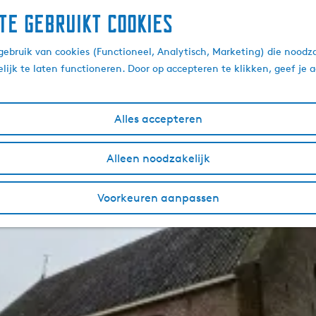
te gebruikt cookies
kerken
ebruik van cookies (Functioneel, Analytisch, Marketing) die noodza
lijk te laten functioneren. Door op accepteren te klikken, geef je
Morgen
Dit weekend
Alles accepteren
Alleen noodzakelijk
Voorkeuren aanpassen