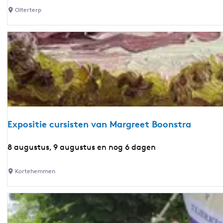
e
m
Olterterp
r
e
a
r
9
e
x
p
o
s
i
t
Expositie cursisten van Margreet Boonstra
i
e
E
8 augustus, 9 augustus en nog 6 dagen
s
x
c
p
Kortehemmen
h
o
i
s
l
i
d
t