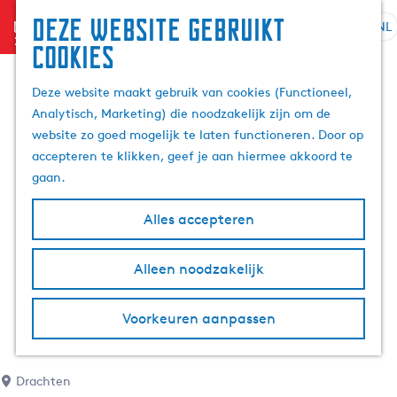
Deze website gebruikt
menu
NL
S
Z
cookies
G
e
o
a
l
e
Deze website maakt gebruik van cookies (Functioneel,
n
e
k
Analytisch, Marketing) die noodzakelijk zijn om de
a
c
e
website zo goed mogelijk te laten functioneren. Door op
a
t
n
accepteren te klikken, geef je aan hiermee akkoord te
r
e
gaan.
d
e
e
r
Alles accepteren
h
t
o
a
m
Alleen noodzakelijk
a
e
l
p
H
Voorkeuren aanpassen
a
u
g
i
e
d
Drachten
i