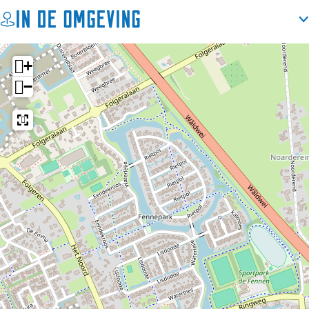
In de omgeving
+
−