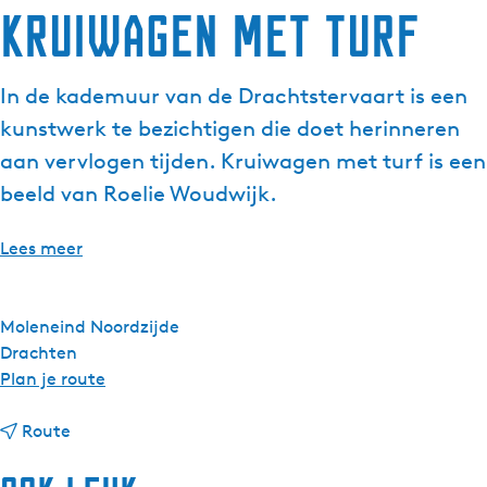
Kruiwagen met turf
g
e
t
In de kademuur van de Drachtstervaart is een
a
kunstwerk te bezichtigen die doet herinneren
a
l
aan vervlogen tijden. Kruiwagen met turf is een
:
beeld van Roelie Woudwijk.
N
e
Lees meer
d
e
r
Moleneind Noordzijde
l
Drachten
a
n
Plan je route
n
a
d
n
a
Route
s
a
r
a
K