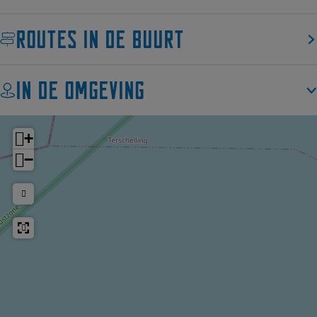
a
n
n
a
a
Routes in de buurt
In de omgeving
+
−