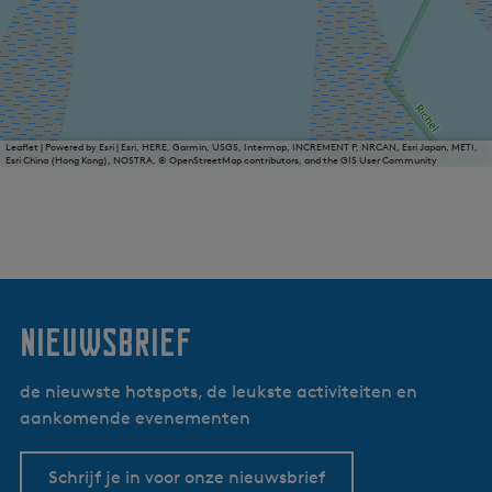
Leaflet
|
Powered by Esri | Esri, HERE, Garmin, USGS, Intermap, INCREMENT P, NRCAN, Esri Japan, METI,
Esri China (Hong Kong), NOSTRA, © OpenStreetMap contributors, and the GIS User Community
nieuwsbrief
de nieuwste hotspots, de leukste activiteiten en
aankomende evenementen
Schrijf je in voor onze nieuwsbrief