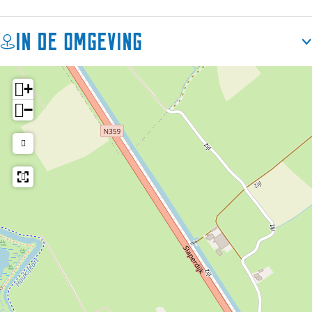
In de omgeving
+
−