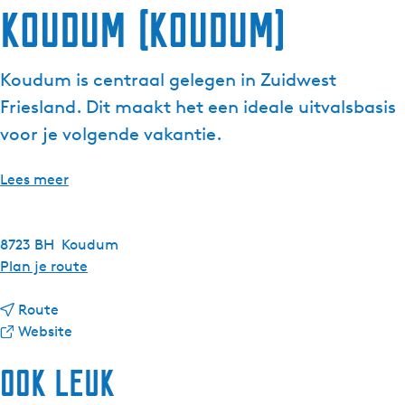
Koudum (Koudum)
g
e
t
Koudum is centraal gelegen in Zuidwest
a
Friesland. Dit maakt het een ideale uitvalsbasis
a
l
voor je volgende vakantie.
:
N
Lees meer
e
d
e
8723 BH
Koudum
r
n
Plan je route
l
a
a
n
a
Route
n
a
v
r
Website
d
a
a
K
s
Ook leuk
r
n
o
K
K
u