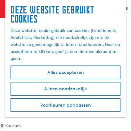
Deze website gebruikt
menu
NL
S
Z
cookies
G
e
o
a
l
e
Deze website maakt gebruik van cookies (Functioneel,
n
e
k
Analytisch, Marketing) die noodzakelijk zijn om de
a
c
e
website zo goed mogelijk te laten functioneren. Door op
a
t
n
accepteren te klikken, geef je aan hiermee akkoord te
r
e
gaan.
d
e
e
r
Alles accepteren
h
t
o
a
m
Alleen noodzakelijk
a
e
l
p
H
Voorkeuren aanpassen
a
u
g
i
e
d
Koudum
i