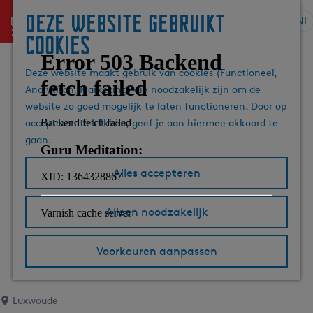
Deze website gebruikt
menu
NL
S
Z
cookies
G
e
o
a
l
e
Deze website maakt gebruik van cookies (Functioneel,
n
e
k
Analytisch, Marketing) die noodzakelijk zijn om de
a
c
e
website zo goed mogelijk te laten functioneren. Door op
a
t
n
accepteren te klikken, geef je aan hiermee akkoord te
r
e
gaan.
d
e
e
r
Alles accepteren
h
t
o
a
m
Alleen noodzakelijk
a
e
l
p
H
Voorkeuren aanpassen
a
u
g
i
e
d
Luxwoude
i