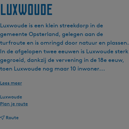
Luxwoude
g
e
t
Luxwoude is een klein streekdorp in de
a
gemeente Opsterland, gelegen aan de
a
l
turfroute en is omringd door natuur en plassen.
:
In de afgelopen twee eeuwen is Luxwoude sterk
N
gegroeid, dankzij de vervening in de 18e eeuw,
e
toen Luxwoude nog maar 10 inwoner...
d
e
r
Lees meer
l
a
Luxwoude
n
n
Plan je route
d
a
s
n
a
Route
a
r