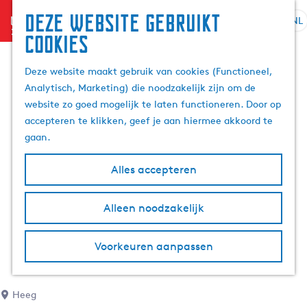
Deze website gebruikt
menu
NL
S
Z
cookies
G
e
o
a
l
e
Deze website maakt gebruik van cookies (Functioneel,
n
e
k
Analytisch, Marketing) die noodzakelijk zijn om de
a
c
e
website zo goed mogelijk te laten functioneren. Door op
a
t
n
accepteren te klikken, geef je aan hiermee akkoord te
r
e
gaan.
d
e
e
r
Alles accepteren
h
t
o
a
m
Alleen noodzakelijk
a
e
l
p
H
Voorkeuren aanpassen
a
u
g
i
e
d
Heeg
i