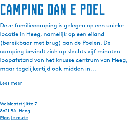
Camping Oan e Poel
g
e
t
Deze familiecamping is gelegen op een unieke
a
locatie in Heeg, namelijk op een eiland
a
l
(bereikbaar met brug) aan de Poelen. De
:
camping bevindt zich op slechts vijf minuten
N
loopafstand van het knusse centrum van Heeg,
e
maar tegelijkertijd ook midden in...
d
e
r
Lees meer
l
a
n
Weisleatstrjitte 7
d
8621 BA
Heeg
s
n
Plan je route
a