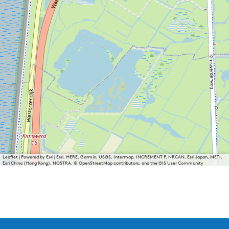
Leaflet
|
Powered by Esri | Esri, HERE, Garmin, USGS, Intermap, INCREMENT P, NRCAN, Esri Japan, METI,
Esri China (Hong Kong), NOSTRA, © OpenStreetMap contributors, and the GIS User Community