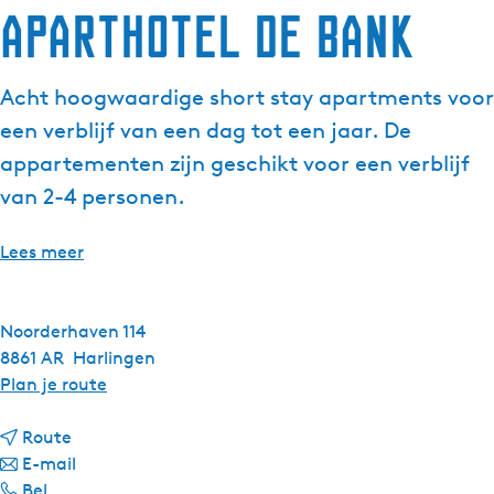
Aparthotel de Bank
Acht hoogwaardige short stay apartments voor
een verblijf van een dag tot een jaar. De
appartementen zijn geschikt voor een verblijf
van 2-4 personen.
Lees meer
Noorderhaven 114
8861 AR
Harlingen
n
Plan je route
a
n
a
Route
a
n
r
E-mail
A
a
a
A
Bel