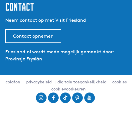
contact
Neem contact op met Visit Friesland
Contact opnemen
Friesland.nl wordt mede mogelijk gemaakt door:
Provinsje Fryslân
colofon
privacybeleid
digitale toegankelijkheid
cookies
cookievoorkeuren
I
F
T
P
Y
n
a
i
i
o
s
c
k
n
u
t
e
T
t
T
a
b
o
e
u