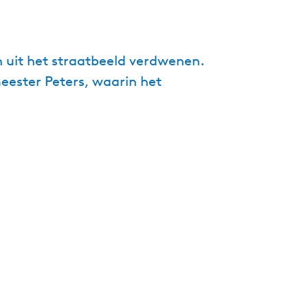
g
e
t
n uit het straatbeeld verdwenen.
a
eester Peters, waarin het
a
l
:
N
e
d
e
r
l
a
n
d
s