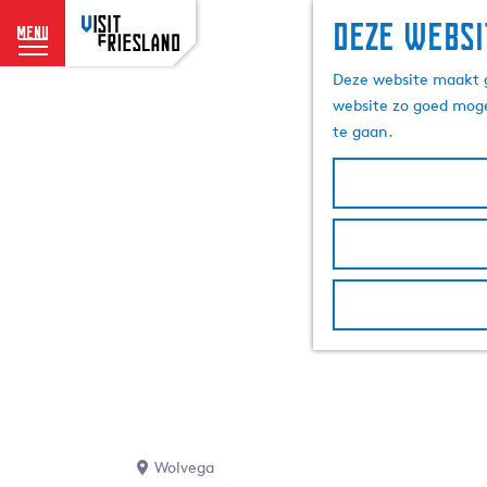
Deze websi
menu
G
Deze website maakt g
a
website zo goed moge
n
te gaan.
a
a
r
d
e
h
o
m
e
p
a
g
e
Wolvega