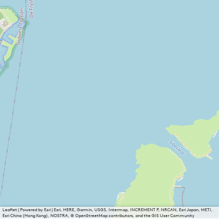
Leaflet
|
Powered by Esri | Esri, HERE, Garmin, USGS, Intermap, INCREMENT P, NRCAN, Esri Japan, METI,
Esri China (Hong Kong), NOSTRA, © OpenStreetMap contributors, and the GIS User Community