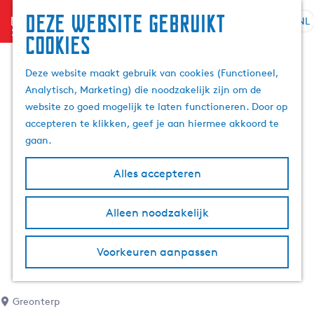
Deze website gebruikt
menu
NL
S
Z
cookies
G
e
o
a
l
e
Deze website maakt gebruik van cookies (Functioneel,
n
e
k
Analytisch, Marketing) die noodzakelijk zijn om de
a
c
e
website zo goed mogelijk te laten functioneren. Door op
a
t
n
accepteren te klikken, geef je aan hiermee akkoord te
r
e
gaan.
d
e
e
r
Alles accepteren
h
t
o
a
m
Alleen noodzakelijk
a
e
l
p
H
Voorkeuren aanpassen
a
u
g
i
e
d
Greonterp
i