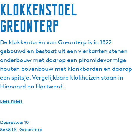
Klokkenstoel
g
e
Greonterp
t
a
a
De klokkentoren van Greonterp is in 1822
l
:
gebouwd en bestaat uit een vierkanten stenen
N
onderbouw met daarop een piramidevormige
e
houten bovenbouw met klankborden en daarop
d
een spitsje. Vergelijkbare klokhuizen staan in
e
r
Hinnaard en Hartwerd.
l
a
Lees meer
n
d
s
Doarpswei 10
8658 LK
Greonterp