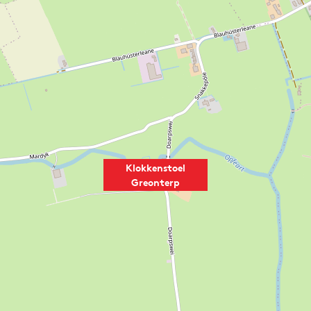
Klokkenstoel
Greonterp