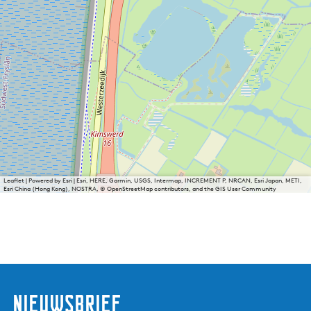
Leaflet
|
Powered by Esri | Esri, HERE, Garmin, USGS, Intermap, INCREMENT P, NRCAN, Esri Japan, METI,
Esri China (Hong Kong), NOSTRA, © OpenStreetMap contributors, and the GIS User Community
nieuwsbrief