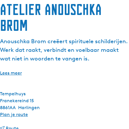
Atelier Anouschka
Brom
Anouschka Brom creëert spirituele schilderijen.
Werk dat raakt, verbindt en voelbaar maakt
wat niet in woorden te vangen is.
Lees meer
Tempelhuys
Franekereind 15
8861AA
Harlingen
n
Plan je route
a
n
a
Route