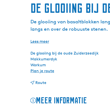
De glooiing bij 
De glooiing van basaltblokken lan
langs en over de robuuste stenen.
Lees meer
De glooiing bij de oude Zuiderzeedijk
Makkumerdyk
Workum
n
Plan je route
a
n
a
Route
a
r
a
D
Meer informatie
r
e
D
g