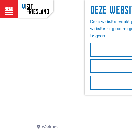
Deze websi
menu
G
Deze website maakt g
a
website zo goed moge
n
te gaan.
a
a
r
d
e
h
o
m
e
p
a
g
e
Workum