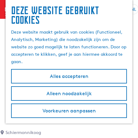
Deze website gebruikt
menu
NL
S
Z
cookies
G
e
o
a
l
e
Deze website maakt gebruik van cookies (Functioneel,
n
e
k
Analytisch, Marketing) die noodzakelijk zijn om de
a
c
e
website zo goed mogelijk te laten functioneren. Door op
a
t
n
accepteren te klikken, geef je aan hiermee akkoord te
r
e
gaan.
d
e
e
r
Alles accepteren
h
t
o
a
m
Alleen noodzakelijk
a
e
l
p
H
Voorkeuren aanpassen
a
u
g
i
e
d
Schiermonnikoog
i