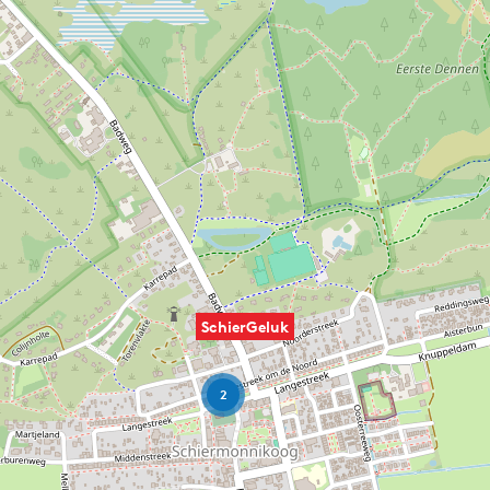
SchierGeluk
2