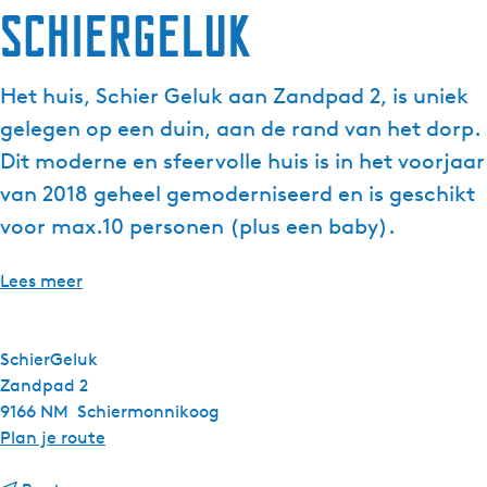
SchierGeluk
g
e
t
Het huis, Schier Geluk aan Zandpad 2, is uniek
a
gelegen op een duin, aan de rand van het dorp.
a
l
Dit moderne en sfeervolle huis is in het voorjaar
:
van 2018 geheel gemoderniseerd en is geschikt
N
voor max.10 personen (plus een baby).
e
d
Lees meer
e
r
l
SchierGeluk
a
Zandpad 2
n
9166 NM
Schiermonnikoog
d
n
Plan je route
s
a