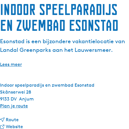
Indoor speelparadijs
g
e
en zwembad Esonstad
t
a
a
Esonstad is een bijzondere vakantielocatie van
l
:
Landal Greenparks aan het Lauwersmeer.
N
e
Lees meer
d
e
r
Indoor speelparadijs en zwembad Esonstad
l
Skânserwei 28
a
9133 DV
Anjum
n
n
Plan je route
d
a
s
n
a
Route
a
v
r
Website