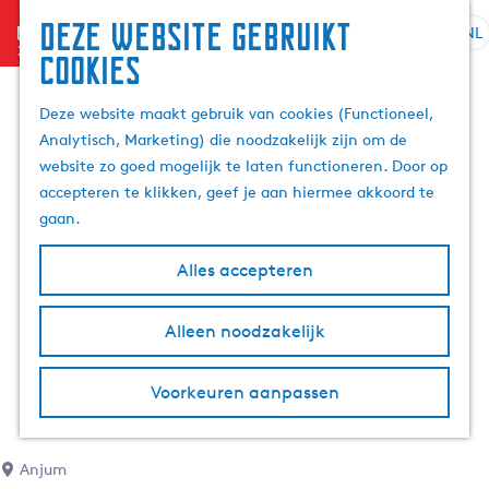
Deze website gebruikt
menu
NL
S
Z
cookies
G
e
o
a
l
e
Deze website maakt gebruik van cookies (Functioneel,
n
e
k
Analytisch, Marketing) die noodzakelijk zijn om de
a
c
e
website zo goed mogelijk te laten functioneren. Door op
a
t
n
accepteren te klikken, geef je aan hiermee akkoord te
r
e
gaan.
d
e
e
r
Alles accepteren
h
t
o
a
m
Alleen noodzakelijk
a
e
l
p
H
Voorkeuren aanpassen
a
u
g
i
e
d
Anjum
i