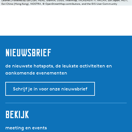
Leaflet
|
Powered by Esri | Esri, HERE, Garmin, USGS, Intermap, INCREMENT P, NRCAN, Esri Japan, METI,
Esri China (Hong Kong), NOSTRA, © OpenStreetMap contributors, and the GIS User Community
nieuwsbrief
de nieuwste hotspots, de leukste activiteiten en
aankomende evenementen
Schrijf je in voor onze nieuwsbrief
bekijk
meeting en events