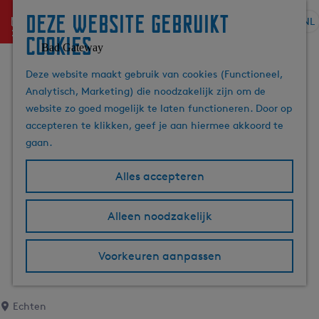
Deze website gebruikt
menu
NL
S
Z
cookies
G
e
o
a
l
e
Deze website maakt gebruik van cookies (Functioneel,
n
e
k
Analytisch, Marketing) die noodzakelijk zijn om de
a
c
e
website zo goed mogelijk te laten functioneren. Door op
a
t
n
accepteren te klikken, geef je aan hiermee akkoord te
r
e
gaan.
d
e
e
r
Alles accepteren
h
t
o
a
m
Alleen noodzakelijk
a
e
l
p
H
Voorkeuren aanpassen
a
u
g
i
e
d
Echten
i