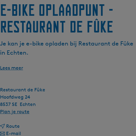
E-bike oplaadpunt -
g
e
Restaurant de Fûke
t
a
a
Je kan je e-bike opladen bij Restaurant de Fûke
l
:
in Echten.
N
e
Lees meer
d
e
r
Restaurant de Fûke
l
Hoofdweg 24
a
8537 SE
Echten
n
n
Plan je route
d
a
s
n
a
Route
a
n
r
E-mail