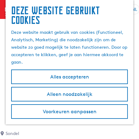
Deze website gebruikt
menu
NL
S
Z
cookies
G
e
o
a
l
e
Deze website maakt gebruik van cookies (Functioneel,
n
e
k
Analytisch, Marketing) die noodzakelijk zijn om de
a
c
e
website zo goed mogelijk te laten functioneren. Door op
a
t
n
accepteren te klikken, geef je aan hiermee akkoord te
r
e
gaan.
d
e
e
r
Alles accepteren
h
t
o
a
m
Alleen noodzakelijk
a
e
l
p
H
Voorkeuren aanpassen
a
u
g
i
e
d
Sondel
i