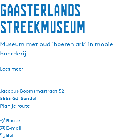
Gaasterlands
g
e
Streekmuseum
t
a
a
Museum met oud 'boeren ark' in mooie
l
:
boerderij.
N
e
Lees meer
d
e
r
Jacobus Boomsmastraat 52
l
8565 GJ
Sondel
a
n
Plan je route
n
a
d
n
a
Route
s
a
n
r
E-mail
G
a
a
G
Bel