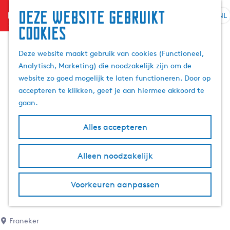
Deze website gebruikt
menu
NL
S
Z
cookies
G
e
o
a
l
e
Deze website maakt gebruik van cookies (Functioneel,
n
e
k
Analytisch, Marketing) die noodzakelijk zijn om de
a
c
e
website zo goed mogelijk te laten functioneren. Door op
a
t
n
accepteren te klikken, geef je aan hiermee akkoord te
r
e
gaan.
d
e
e
r
Alles accepteren
h
t
o
a
m
Alleen noodzakelijk
a
e
l
p
H
Voorkeuren aanpassen
a
u
g
i
e
d
Franeker
i