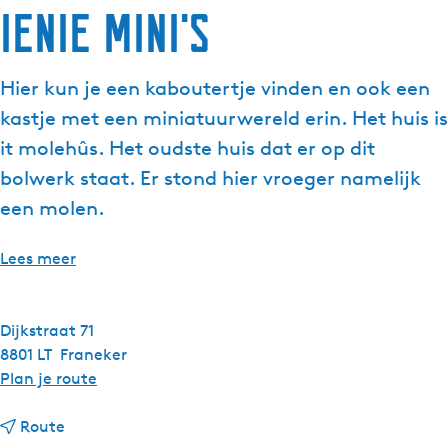
ienie mini's
g
e
t
Hier kun je een kaboutertje vinden en ook een
a
kastje met een miniatuurwereld erin. Het huis is
a
l
it molehûs. Het oudste huis dat er op dit
:
bolwerk staat. Er stond hier vroeger namelijk
N
een molen.
e
d
Lees meer
e
r
l
Dijkstraat 71
a
8801 LT
Franeker
n
n
Plan je route
d
a
s
n
a
Route