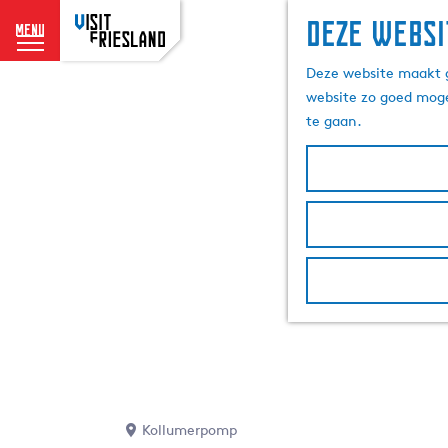
Deze websi
menu
G
Deze website maakt g
a
website zo goed moge
n
te gaan.
a
a
r
d
e
h
o
m
e
p
a
g
e
Kollumerpomp