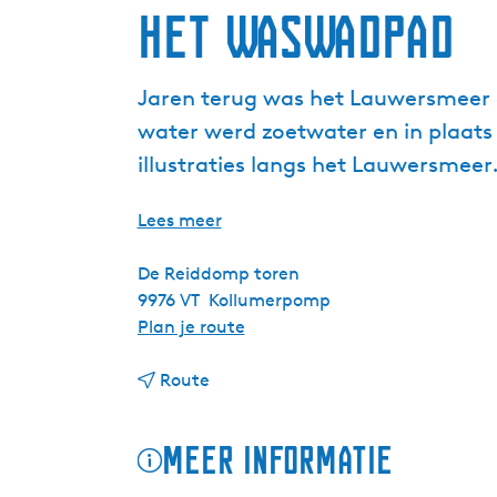
Het WasWadPad
Jaren terug was het Lauwersmeer
water werd zoetwater en in plaats 
illustraties langs het Lauwersmeer
Lees meer
De Reiddomp toren
9976 VT
Kollumerpomp
n
Plan je route
a
n
a
Route
a
r
a
H
Meer informatie
r
e
H
t