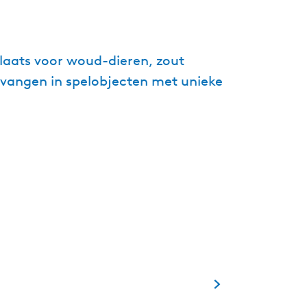
g
e
t
aats voor woud-dieren, zout
a
gevangen in spelobjecten met unieke
a
l
:
N
e
d
e
r
l
a
n
d
s