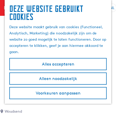
Deze website gebruikt
menu
NL
S
Z
cookies
G
e
o
a
l
e
Deze website maakt gebruik van cookies (Functioneel,
n
e
k
Analytisch, Marketing) die noodzakelijk zijn om de
a
c
e
website zo goed mogelijk te laten functioneren. Door op
a
t
n
accepteren te klikken, geef je aan hiermee akkoord te
r
e
gaan.
d
e
e
r
Alles accepteren
h
t
o
a
m
Alleen noodzakelijk
a
e
l
p
H
Voorkeuren aanpassen
a
u
g
i
e
d
Woudsend
i