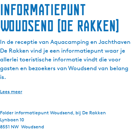
Informatiepunt
g
e
Woudsend (De Rakken)
t
a
a
In de receptie van Aquacamping en Jachthaven
l
:
De Rakken vind je een informatiepunt waar je
N
allerlei toeristische informatie vindt die voor
e
gasten en bezoekers van Woudsend van belang
d
is.
e
r
l
Lees meer
a
n
d
Folder informatiepunt Woudsend, bij De Rakken
s
Lynbaen 10
8551 NW
Woudsend