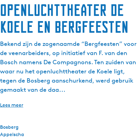
Openluchttheater De
g
e
Koele en Bergfeesten
t
a
a
Bekend zijn de zogenaamde “Bergfeesten” voor
l
:
de veenarbeiders, op initiatief van F. van den
N
Bosch namens De Compagnons. Ten zuiden van
e
waar nu het openluchttheater de Koele ligt,
d
tegen de Bosberg aanschurkend, werd gebruik
e
r
gemaakt van de daa...
l
a
Lees meer
n
d
s
Bosberg
Appelscha