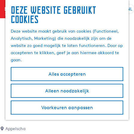
Deze website gebruikt
menu
NL
S
Z
cookies
G
e
o
a
l
e
Deze website maakt gebruik van cookies (Functioneel,
n
e
k
Analytisch, Marketing) die noodzakelijk zijn om de
a
c
e
website zo goed mogelijk te laten functioneren. Door op
a
t
n
accepteren te klikken, geef je aan hiermee akkoord te
r
e
gaan.
d
e
e
r
Alles accepteren
h
t
o
a
m
Alleen noodzakelijk
a
e
l
p
H
Voorkeuren aanpassen
a
u
g
i
e
d
Appelscha
i