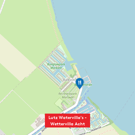
P
a
v
i
l
j
o
Lutz Watervilla's -
e
Wettervilla Acht
n
r
e