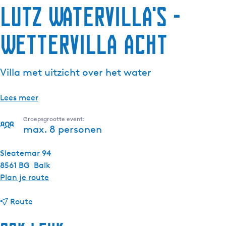
Lutz Watervilla's -
Wettervilla Acht
Villa met uitzicht over het water
Lees meer
Groepsgrootte event:
max. 8 personen
Sleatemar 94
8561 BG
Balk
n
Plan je route
a
n
a
Route
a
r
a
L