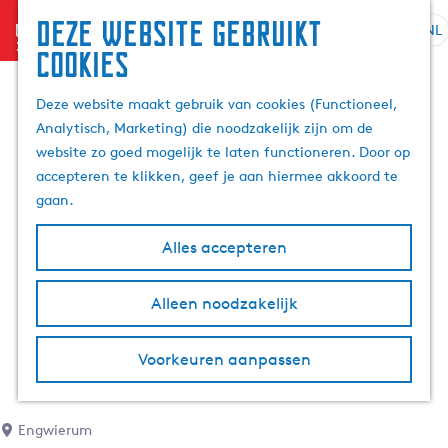
Deze website gebruikt
menu
NL
S
Z
cookies
G
e
o
a
l
e
Deze website maakt gebruik van cookies (Functioneel,
n
e
k
Analytisch, Marketing) die noodzakelijk zijn om de
a
c
e
website zo goed mogelijk te laten functioneren. Door op
a
t
n
accepteren te klikken, geef je aan hiermee akkoord te
r
e
gaan.
d
e
e
r
Alles accepteren
h
t
o
a
m
Alleen noodzakelijk
a
e
l
p
H
Voorkeuren aanpassen
a
u
g
i
e
d
Engwierum
i