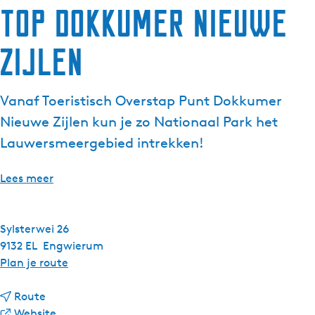
TOP Dokkumer Nieuwe
g
e
Zijlen
t
a
a
Vanaf Toeristisch Overstap Punt Dokkumer
l
:
Nieuwe Zijlen kun je zo Nationaal Park het
N
Lauwersmeergebied intrekken!
e
d
Lees meer
e
r
l
Sylsterwei 26
a
9132 EL
Engwierum
n
n
Plan je route
d
a
s
n
a
Route
a
v
r
Website