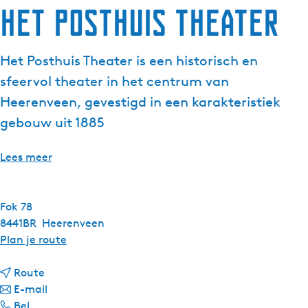
Het Posthuis Theater
Het Posthuis Theater is een historisch en
sfeervol theater in het centrum van
Heerenveen, gevestigd in een karakteristiek
gebouw uit 1885
Lees meer
Fok 78
8441BR
Heerenveen
n
Plan je route
a
n
a
Route
a
n
r
E-mail
H
a
a
H
Bel