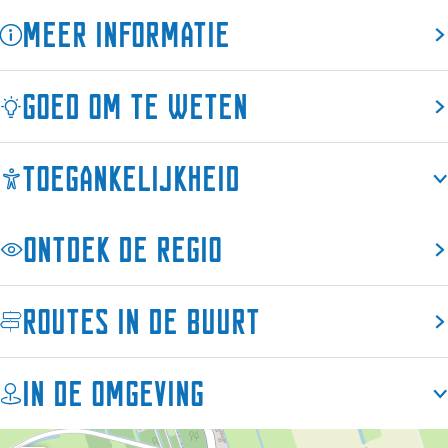
r
e
t
Meer informatie
r
e
r
Goed om te weten
Toegankelijkheid
Ontdek de regio
Routes in de buurt
In de omgeving