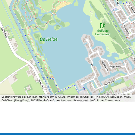
Leaflet
|
Powered by Esri | Esri, HERE, Garmin, USGS, Intermap, INCREMENT P, NRCAN, Esri Japan, METI,
Esri China (Hong Kong), NOSTRA, © OpenStreetMap contributors, and the GIS User Community