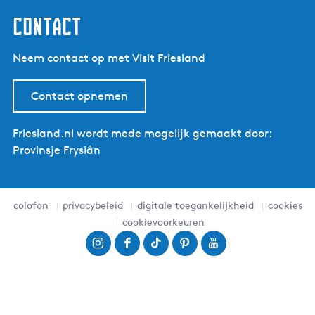
contact
Neem contact op met Visit Friesland
Contact opnemen
Friesland.nl wordt mede mogelijk gemaakt door:
Provinsje Fryslân
colofon
privacybeleid
digitale toegankelijkheid
cookies
cookievoorkeuren
I
F
T
P
Y
n
a
i
i
o
s
c
k
n
u
t
e
T
t
T