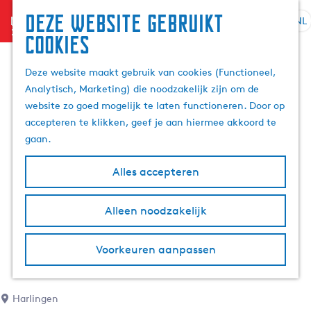
Deze website gebruikt
menu
NL
S
Z
cookies
G
e
o
a
l
e
Deze website maakt gebruik van cookies (Functioneel,
n
e
k
Analytisch, Marketing) die noodzakelijk zijn om de
a
c
e
website zo goed mogelijk te laten functioneren. Door op
a
t
n
accepteren te klikken, geef je aan hiermee akkoord te
r
e
gaan.
d
e
e
r
Alles accepteren
h
t
o
a
m
Alleen noodzakelijk
a
e
l
p
H
Voorkeuren aanpassen
a
u
g
i
e
d
Harlingen
i