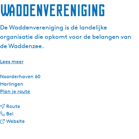
Waddenvereniging
g
e
t
De Waddenvereniging is dé landelijke
a
organisatie die opkomt voor de belangen van
a
l
de Waddenzee.
:
N
Lees meer
e
d
Noorderhaven 60
e
Harlingen
r
n
Plan je route
l
a
a
n
a
Route
n
W
a
r
Bel
d
a
a
v
W
Website
s
d
r
a
a
d
W
n
d