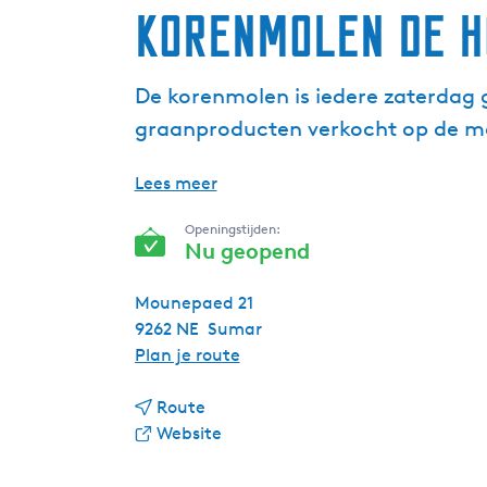
Korenmolen de H
De korenmolen is iedere zaterdag g
graanproducten verkocht op de ma
Lees meer
Openingstijden:
Nu geopend
Mounepaed 21
9262 NE
Sumar
n
Plan je route
a
n
a
Route
a
v
r
Website
a
a
K
r
n
o