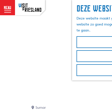
Deze websi
menu
G
Deze website maakt g
a
website zo goed moge
n
te gaan.
a
a
r
d
e
h
o
m
e
p
a
g
e
Sumar