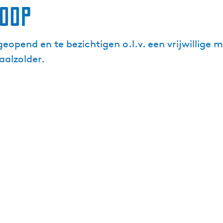
oop
eopend en te bezichtigen o.l.v. een vrijwillige 
alzolder.