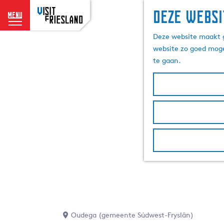
Deze websi
menu
G
Deze website maakt g
a
website zo goed moge
n
te gaan.
a
a
r
d
e
h
o
m
e
p
a
g
e
Oudega (gemeente Súdwest-Fryslân)