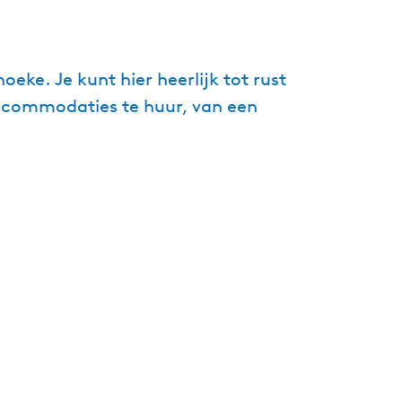
g
e
t
ke. Je kunt hier heerlijk tot rust
a
ccommodaties te huur, van een
a
l
:
N
e
d
e
r
l
a
n
d
s