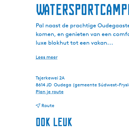
Watersportcampi
Pal naast de prachtige Oudegaaste
komen, en genieten van een comfo
luxe blokhut tot een vakan...
Lees meer
Tsjerkewei 2A
8614 JD
Oudega (gemeente Súdwest-Frysl
n
Plan je route
a
n
a
Route
a
r
Ook leuk
a
W
r
a