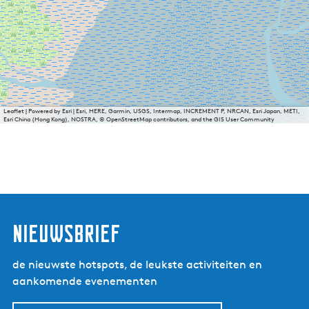
Leaflet
|
Powered by Esri | Esri, HERE, Garmin, USGS, Intermap, INCREMENT P, NRCAN, Esri Japan, METI,
Esri China (Hong Kong), NOSTRA, © OpenStreetMap contributors, and the GIS User Community
nieuwsbrief
de nieuwste hotspots, de leukste activiteiten en
aankomende evenementen