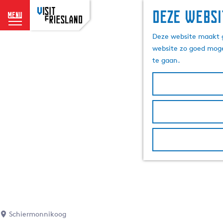
Deze websi
menu
G
Deze website maakt g
a
website zo goed moge
n
te gaan.
a
a
r
d
e
h
o
m
e
p
a
g
e
Schiermonnikoog