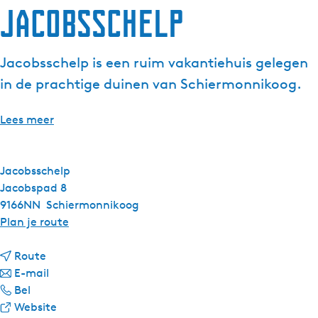
Jacobsschelp
Jacobsschelp is een ruim vakantiehuis gelegen
in de prachtige duinen van Schiermonnikoog.
Lees meer
Jacobsschelp
Jacobspad 8
9166NN
Schiermonnikoog
n
Plan je route
a
n
a
Route
a
n
r
E-mail
J
a
a
J
Bel
a
r
a
v
a
Website