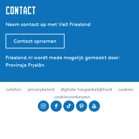
contact
Neem contact op met Visit Friesland
Contact opnemen
Friesland.nl wordt mede mogelijk gemaakt door:
Provinsje Fryslân
colofon
privacybeleid
digitale toegankelijkheid
cookies
cookievoorkeuren
I
F
T
P
Y
n
a
i
i
o
s
c
k
n
u
t
e
T
t
T
a
b
o
e
u