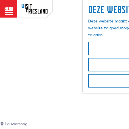
Deze websi
menu
G
Deze website maakt g
a
website zo goed moge
n
te gaan.
a
a
r
d
e
h
o
m
e
p
a
g
e
Lauwersoog