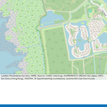
Leaflet
|
Powered by Esri | Esri, HERE, Garmin, USGS, Intermap, INCREMENT P, NRCAN, Esri Japan, METI,
Esri China (Hong Kong), NOSTRA, © OpenStreetMap contributors, and the GIS User Community