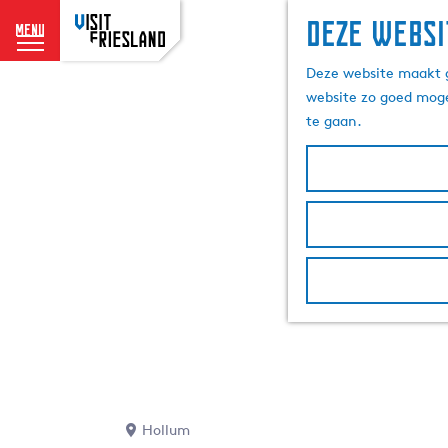
Deze websi
menu
G
Deze website maakt g
a
website zo goed moge
n
te gaan.
a
a
r
d
e
h
o
m
e
p
a
g
e
Hollum