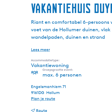
Vakantiehuis Duy
Riant en comfortabel 6-persoons v
voet van de Hollumer duinen, vlak 
wandelpaden, duinen en strand
Lees meer
Accommodatietype:
Vakantiewoning
Groepsgrootte event:
max. 6 personen
Engelsmanhiem 71
9161DG
Hollum
n
Plan je route
a
n
a
Route