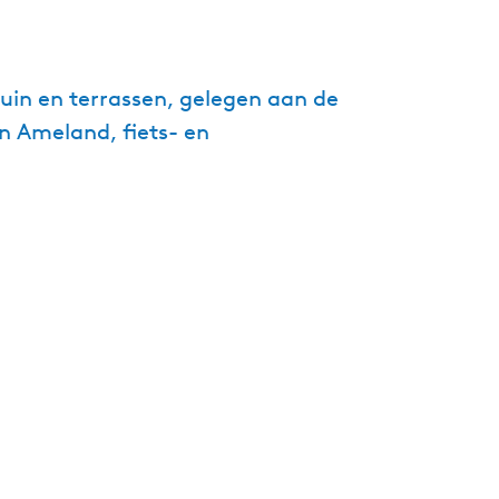
g
e
t
uin en terrassen, gelegen aan de
a
an Ameland, fiets- en
a
l
:
N
e
d
e
r
l
a
n
d
s