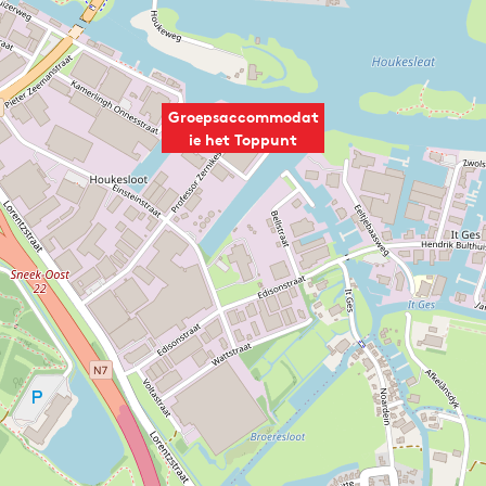
Groepsaccommodat
ie het Toppunt