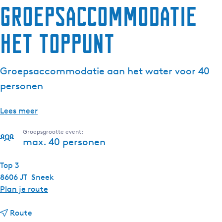
Groepsaccommodatie
het Toppunt
Groepsaccommodatie aan het water voor 40
personen
Lees meer
Groepsgrootte event:
max. 40 personen
Top 3
8606 JT
Sneek
n
Plan je route
a
n
a
Route