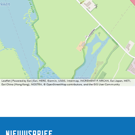
Leaflet
|
Powered by Esri | Esri, HERE, Garmin, USGS, Intermap, INCREMENT P, NRCAN, Esri Japan, METI,
Esri China (Hong Kong), NOSTRA, © OpenStreetMap contributors, and the GIS User Community
nieuwsbrief